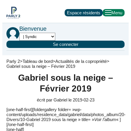
Espace résidents
Bienvenue
Se connecter
Parly 2
Tableau de bord
Actualités de la copropriété
Gabriel sous la neige – Février 2019
Gabriel sous la neige –
Février 2019
écrit par Gabriel le 2019-02-23
[one-half-first][foldergallery folder= »wp-
content/uploads/residence_data/gabriel/data/photos_album/20-
Divers/10-Gabriel 2019 sous la neige » title= »
Voir l’album
« ]
[/one-half-first]
[one-half]