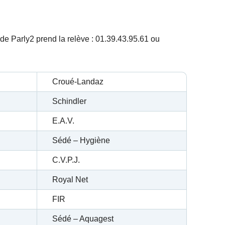
de Parly2 prend la relève : 01.39.43.95.61 ou
Croué-Landaz
Schindler
E.A.V.
Sédé – Hygiène
C.V.P.J.
Royal Net
FIR
Sédé – Aquagest