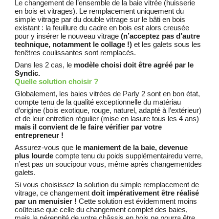
Le changement de l’ensemble de la baie vitrée (huisserie
en bois et vitrages). Le remplacement uniquement du
simple vitrage par du double vitrage sur le bâti en bois
existant : la feuillure du cadre en bois est alors creusée
pour y insérer le nouveau vitrage
(n’acceptez pas d’autre
technique,
notamment le collage !)
et les galets sous les
fenêtres coulissantes sont remplacés.
Dans les 2 cas, le
modèle choisi doit être agréé par le
Syndic.
Quelle solution choisir ?
Globalement, les baies vitrées de Parly 2 sont en bon état,
compte tenu de la qualité exceptionnelle du matériau
d’origine (bois exotique, rouge, naturel, adapté à l’extérieur)
et de leur entretien régulier (mise en lasure tous les 4 ans)
mais il convient de le faire vérifier par votre
entrepreneur !
Assurez-vous que
le maniement de la baie, devenue
plus lourde
compte tenu du poids supplémentairedu verre,
n’est pas un soucipour vous, même après changementdes
galets.
Si vous choisissez la solution du simple remplacement de
vitrage, ce changement
doit impérativement
être réalisé
par un
menuisier !
Cette solution est évidemment moins
coûteuse que celle du changement complet des baies,
mais la pérennité de votre châssis en bois ne pourra être